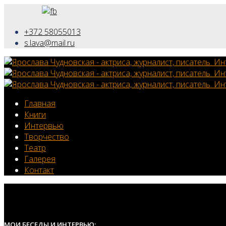
+372 58055013
s.lava@mail.ru
Главная
Книги
Интервью
Творчество
Театр
Галерея
Контакт
МОИ БЕСЕДЫ И ИНТЕРВЬЮ: