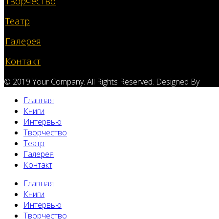
Творчество
Театр
Галерея
Контакт
© 2019 Your Company. All Rights Reserved. Designed By
Главная
Книги
Интервью
Творчество
Театр
Галерея
Контакт
Главная
Книги
Интервью
Творчество