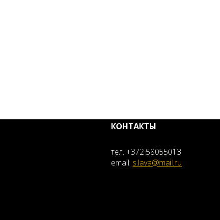
КОНТАКТЫ
тел. +372 58055013
email:
s.lava@mail.ru