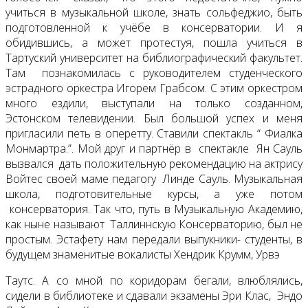
учиться в музыкальной школе, знать сольфеджио, быть
подготовленной к учёбе в консерватории. И я
обидившись, а может протестуя, пошла учиться в
Тартуский университет на библиографический факультет.
Там познакомилась с руководителем студенческого
эстрадного оркестра Игорем Грабсом. С этим оркестром
много ездили, выступали на только созданном,
Эстонском телевидении. Был большой успех и меня
пригласили петь в оперетту. Ставили спектакль “ Фиалка
Монмартра.”. Мой друг и партнёр в спектакле Ян Сауль
вызвался дать положительную рекомендацию на актрису
Войтес своей маме педагогу Линде Сауль. Музыкальная
школа, подготовительные курсы, а уже потом
консерватория. Так что, путь в Музыкальную Академию,
как ныне называют Таллиннскую Консерваторию, был не
простым. Эстафету нам передали выпукники- студенты, в
будущем знаменитые вокалисты Хендрик Крумм, Урвэ
Таутс. А со мной по коридорам бегали, влюблялись,
сидели в библиотеке и сдавали экзамены Эри Клас, Эндо