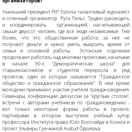
организаторов?
Нынешний президент PtP Estonia талантливый журналист
и отличный организатор Рута Пельс. Трудно руководить
и координировать организацией, насчитывающей
свыше двухсот человек, где все люди независимые. Тем
более, что это общественная работа, за неё не
получают деньги и нужно уметь выкроить время от
семьи и основной работы. Эстонские отделения
продолжают работать над многими проектами, начатыми
в начале 90-х. “Демократическая школа” для
старшеклассников и студентов переросла в ряд
проектов, один из которых называется “Гражданское
общество и гражданское образование”. В нем кроме
молодежи принимают участие учителя граждановедения.
Семинары, конференции, дискуссии за “круглым столом”,
встречи с авторами учебников по граждановедению -
вот только некоторые формы работы в проекте,
партнерами в котором выступили учебный хутор
профессора Института права Юло Вооглайда в Кохила и
проект Эльвиры Гречкиной Avatud Õppekava.