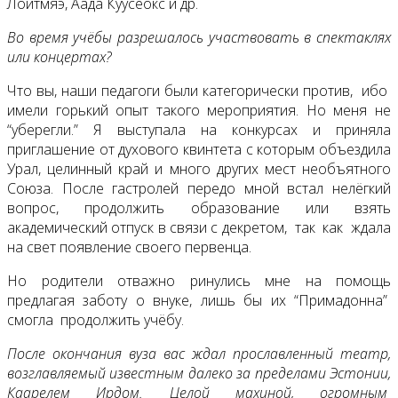
Лойтмяэ, Аада Куусеокс и др.
Во время учёбы разрешалось участвовать в спектаклях
или концертах?
Что вы, наши педагоги были категорически против, ибо
имели горький опыт такого мероприятия. Но меня не
“уберегли.” Я выступала на конкурсах и приняла
приглашение от духового квинтета с которым объездила
Урал, целинный край и много других мест необъятного
Союза. После гастролей передо мной встал нелёгкий
вопрос, продолжить образование или взять
академический отпуск в связи с декретом, так как ждала
на свет появление своего первенца.
Но родители отважно ринулись мне на помощь
предлагая заботу о внуке, лишь бы их “Примадонна”
смогла продолжить учёбу.
После окончания вуза вас ждал прославленный театр,
возглавляемый известным далеко за пределами Эстонии,
Каарелем Ирдом. Целой махиной, огромным