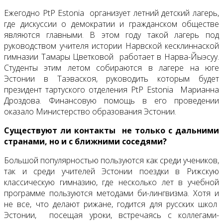
Ежегодно РtР Estonia организует летний детский лагерь,
где дискуссии о демократии и гражданском обществе
являются главными. В этом году такой лагерь под
руководством учителя истории Нарвской кесклиннаской
гимназии Тамары Цветковой работает в Нарва-Йыэсуу.
Студенты этим летом собираются в лагере на юге
Эстонии в Таэваскоя, руководить которым будет
президент тартуского отделения PtP Estonia Марианна
Дроздова. Финансовую помощь в его проведении
оказало Министерство образования Эстонии.
Существуют ли контакты не только с дальними
странами, но и с ближними соседями?
Большой популярностью пользуются как среди учеников,
так и среди учителей Эстонии поездки в Рижскую
классическую гимназию, где несколько лет в учебной
программе пользуются методами би-лингвизма. Хотя и
не все, что делают рижане, годится для русских школ
Эстонии, посещая уроки, встречаясь с коллегами-