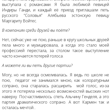
выступала с романсами. Я была любимой певицей
Индиры Ганди, и каждый её приезд приглашали петь
русского “Соловья” Алябьева эстонскую певицу
Маргариту Войтес.
В компаниях среди друзей вы поёте?
Нет, сейчас уже не пою, раньше в кругу школьных друзей
пела много и музицировала, а когда это стало моей
профессией перестала, за столом такое выступление
часто кончается потерей голоса.
А можете ли вы петь другие партии?
Могу, но не всегда осмеливалась. Я ведь по школе не
пою, педагог не занимался мною, как колоратурным
сопрано, она старалась расширить мой голос, из-за
этого я потеряла несколько возможностей высоких нот
наверху. Посчастливилось спеть Альчину Генделя, а это
партия драматического сопрано. А вот Кармен так и
осталась мечтой...