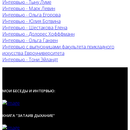
Интервью - Тыну Луме
Интервью - Марк Левин
Интервью - Ольга Егорова
Интервью - Юлия Ботвина
Интервью - Шестакова Елена
Интервью - Долорес Хофффманн
Интервью - Ольга Ганзен
Интервью с выпускницами факультета прикладного
искусства Евроуниверситета
Интервью - Тони Эйландт
МОИ БЕСЕДЫ И ИНТЕРВЬЮ:
КНИГА "ЗАТАИВ ДЫХАНИЕ"