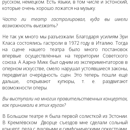
русском, немецком. Есть языки, в том числе и эстонский,
которые очень хорошо ложатся на музыку.
Часто ли театр гастролировал, куда вы имели
возможность выезжать?
Не так уж много мы разъезжали. Благодаря усилиям Эри
Класа состоялись гастроли в 1972 году в Италию. Тогда
на сцене нашего театра было много постановок
впервые осуществлённых на территории Советского
союза. А Аарнэ Микк был одним из экспериментаторов в
оперном искусстве, смело нарушал устоявшиеся законы,
передвигал очерёдность сцен. Это теперь пошли ещё
дальше, открывают купюры, т. е. раздвигают
возможности оперы.
Вы выступали на многих правительственных концертах,
как принимали в этих кругах?
В Большом театре я была первой солисткой из Эстонии.
В Кремлёвском Дворце съездов мне сделали сольный
концерт, пела с духовыми и симфоническими оркестрами,