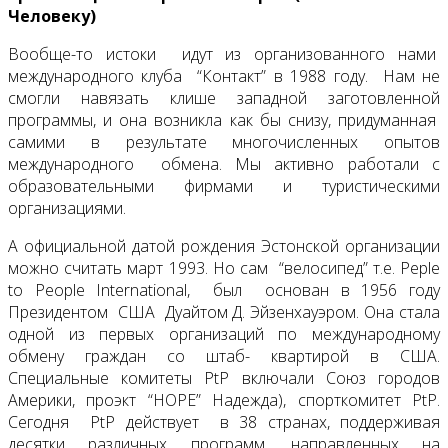
Человеку)
Вообще-то истоки идут из организованного нами
международного клуба “Контакт” в 1988 году. Нам не
смогли навязать клише западной заготовленной
программы, и она возникла как бы снизу, придуманная
самими в результате многочисленных опытов
международного обмена. Мы активно работали с
образовательными фирмами и туристическими
организациями.
А официальной датой рождения Эстонской организации
можно считать март 1993. Но сам “велосипед” т.е. Peple
to People International, был основан в 1956 году
Президентом США Дуайтом Д. Эйзенхауэром. Она стала
одной из первых организаций по международному
обмену граждан со штаб- квартирой в США.
Специальные комитеты PtP включали Союз городов
Америки, проэкт “НОРЕ” Надежда), спорткомитет PtP.
Сегодня PtP действует в 38 странах, поддерживая
десятки различных программ, направленных на