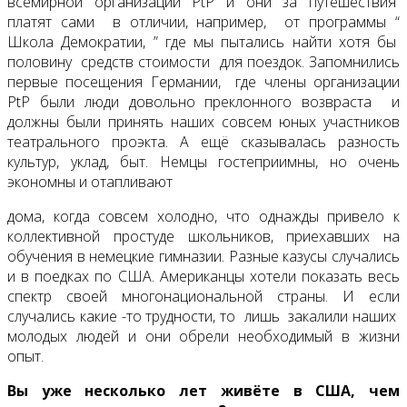
всемирной организации PtP и они за путешествия
платят сами в отличии, например, от программы “
Школа Демократии, ” где мы пытались найти хотя бы
половину средств стоимости для поездок. Запомнились
первые посещения Германии, где члены организации
PtP были люди довольно преклонного возвраста и
должны были принять наших совсем юных участников
театрального проэкта. А ещё сказывалась разность
культур, уклад, быт. Немцы гостеприимны, но очень
экономны и отапливают
дома, когда совсем холодно, что однажды привело к
коллективной простуде школьников, приехавших на
обучения в немецкие гимназии. Разные казусы случались
и в поедках по США. Американцы хотели показать весь
спектр своей многонациональной страны. И если
случались какие -то трудности, то лишь закалили наших
молодых людей и они обрели необходимый в жизни
опыт.
Вы уже несколько лет живёте в США, чем