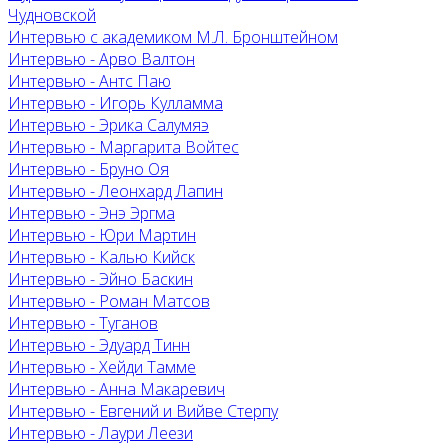
Чудновской
Интервью с академиком М.Л. Бронштейном
Интервью - Арво Валтон
Интервью - Антс Паю
Интервью - Игорь Кулламма
Интервью - Эрика Салумяэ
Интервью - Маргарита Войтес
Интервью - Бруно Оя
Интервью - Леонхард Лапин
Интервью - Энэ Эргма
Интервью - Юри Мартин
Интервью - Калью Кийск
Интервью - Эйно Баскин
Интервью - Роман Матсов
Интервью - Туганов
Интервью - Эдуард Тинн
Интервью - Хейди Тамме
Интервью - Анна Макаревич
Интервью - Евгений и Вийве Стерпу
Интервью - Лаури Леези