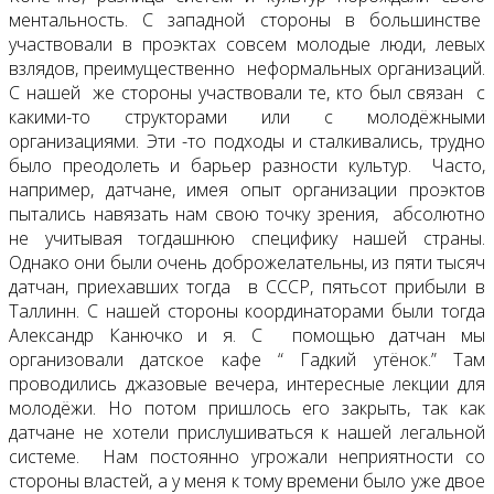
ментальность. С западной стороны в большинстве
участвовали в проэктах совсем молодые люди, левых
взлядов, преимущественно неформальных организаций.
С нашей же стороны участвовали те, кто был связан с
какими-то структорами или с молодёжными
организациями. Эти -то подходы и сталкивались, трудно
было преодолеть и барьер разности культур. Часто,
например, датчане, имея опыт организации проэктов
пытались навязать нам свою точку зрения, абсолютно
не учитывая тогдашнюю специфику нашей страны.
Однако они были очень доброжелательны, из пяти тысяч
датчан, приехавших тогда в СССР, пятьсот прибыли в
Таллинн. С нашей стороны координаторами были тогда
Александр Канючко и я. С помощью датчан мы
организовали датское кафе “ Гадкий утёнок.” Там
проводились джазовые вечера, интересные лекции для
молодёжи. Но потом пришлось его закрыть, так как
датчане не хотели прислушиваться к нашей легальной
системе. Нам постоянно угрожали неприятности со
стороны властей, а у меня к тому времени было уже двое