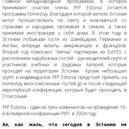
Главной международной программой, в которой
принимают участие члены PtP Estonia остается
программа homestay, благодаря которой жители Эстонии
могут путешествовать по свету и знакомиться со
странами и народами, проживая в семьях, а также
принимая иностранцев у себя дома. В этом году в
Эстонии побывали гости из Швейцарии, Германии и
Англии, впереди визиты американцев и французов.
Второй год помогают “пиплы” партнерам из EstYES с
расселением зарубежных гостей - руководителей групп и
участников учебных и трудовых лагерей, которые
проходят на территории Эстонии. Кроме небольших
групп и индивидуалов PtP Estonia предстоит принять на
homestay многочисленных гостей до и после следующей
европейской конференции, которыя будет проходить в
Стокгольме.
PtP Estonia - один из трех номинантов на проведение 16-
й всемирной конференции PtPI в 2004 году.
Ах, как жаль, что сегодня в Эстонии не