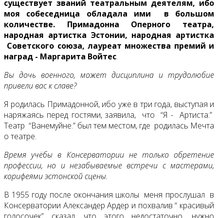
существует званий театральным деятелям, ибо
моя собеседница обладала ими в большом
количестве. Примадонна Оперного театра,
народная артистка Эстонии, народная артистка
Советского союза, лауреат множества премий и
наград - Маргарита Войтес
.
Вы дочь военного, может дисциплина и трудолюбие
привели вас к славе?
Я родилась Примадонной, ибо уже в три года, выступая и
наряжаясь перед гостями, заявила, что “Я - Артиста.”
Театр “Ванемуйне.” был тем местом, где родилась Мечта
о театре.
Время учёбы в Консерватории не только обретение
профессии, но и незабываемые встречи с мастерами,
корифеями эстонской сцены.
В 1955 году после окончания школы меня прослушал в
Консерватории Александер Ардер и похвалив “ красивый
голосочек” сказал, что этого недостаточно, нужно