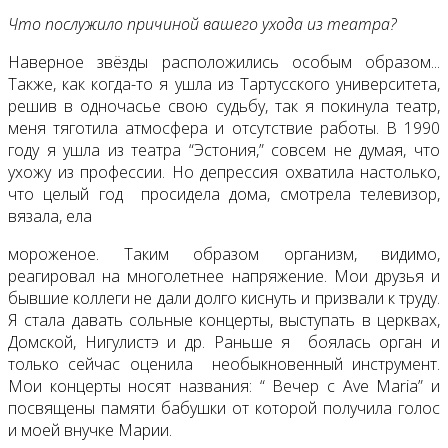
Что послужило причиной вашего ухода из театра?
Наверное звёзды расположились особым образом...
Также, как когда-то я ушла из Тартусского университета,
решив в одночасье свою судьбу, так я покинула театр,
меня тяготила атмосфера и отсутствие работы. В 1990
году я ушла из театра “Эстония,” совсем не думая, что
ухожу из профессии. Но депрессия охватила настолько,
что целый год просидела дома, смотрела телевизор,
вязала, ела
мороженое. Таким образом организм, видимо,
реагировал на многолетнее напряжение. Мои друзья и
бывшие коллеги не дали долго киснуть и призвали к труду.
Я стала давать сольные концерты, выступать в церквах,
Домской, Нигулистэ и др. Раньше я боялась орган и
только сейчас оценила необыкновенный инструмент.
Мои концерты носят названия: “ Вечер с Аvе Маria” и
посвящены памяти бабушки от которой получила голос
и моей внучке Марии.