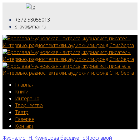
+372 58055013
s.lava@mail.ru
Главная
Книги
Интервью
Творчество
Театр
Галерея
Контакт
Журналист Н. Кузнецова беседует с Ярославой