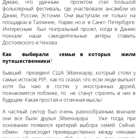
Думаю, что удачным проэктом стал большой
фольклёрный фестиваль, где участвовали ансамбли из
Дании, России, Эстонии. Они выступали не только на
площадках в Таллинне, Нарве, но и в Санкт- Петербурге.
Интересным был театральный проэкт, когда в Данию
поехали наши самодеятельные актёры ставить
Достоевского и Чехова.
Как выбирали семьи в которых жили
путешественники
?
Бывший президент США Эйзенхауэр, который стоял у
самых истоков PtP, как-то сказал, что если люди выпьют
хотя бы чаю в гостях у иностранных друзей,
познакомятся поближе, то не станут стрелять в них в
будущем. Какая простая и отличная мысль!
А частный сектор был очень разнообразным, вначале
они все были друзья Эйзенхауэра. Уже тогда, при
основании появился критерий выбора семей. Сейчас
обмен происходит преимущественно между членами