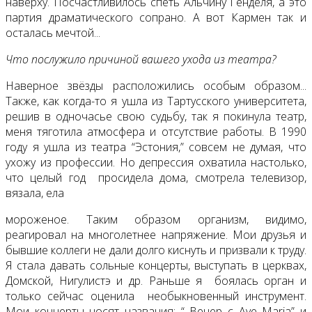
наверху. Посчастливилось спеть Альчину Генделя, а это
партия драматического сопрано. А вот Кармен так и
осталась мечтой...
Что послужило причиной вашего ухода из театра?
Наверное звёзды расположились особым образом...
Также, как когда-то я ушла из Тартусского университета,
решив в одночасье свою судьбу, так я покинула театр,
меня тяготила атмосфера и отсутствие работы. В 1990
году я ушла из театра “Эстония,” совсем не думая, что
ухожу из профессии. Но депрессия охватила настолько,
что целый год просидела дома, смотрела телевизор,
вязала, ела
мороженое. Таким образом организм, видимо,
реагировал на многолетнее напряжение. Мои друзья и
бывшие коллеги не дали долго киснуть и призвали к труду.
Я стала давать сольные концерты, выступать в церквах,
Домской, Нигулистэ и др. Раньше я боялась орган и
только сейчас оценила необыкновенный инструмент.
Мои концерты носят названия: “ Вечер с Аvе Маria” и