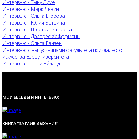
Интервью - Тыну Луме
Интервью - Марк Левин
Интервью - Ольга Егорова
Интервью - Юлия Ботвина
Интервью - Шестакова Елена
Интервью - Долорес Хофффманн
Интервью - Ольга Ганзен
Интервью с выпускницами факультета прикладного
искусства Евроуниверситета
Интервью - Тони Эйландт
МОИ БЕСЕДЫ И ИНТЕРВЬЮ:
КНИГА "ЗАТАИВ ДЫХАНИЕ"