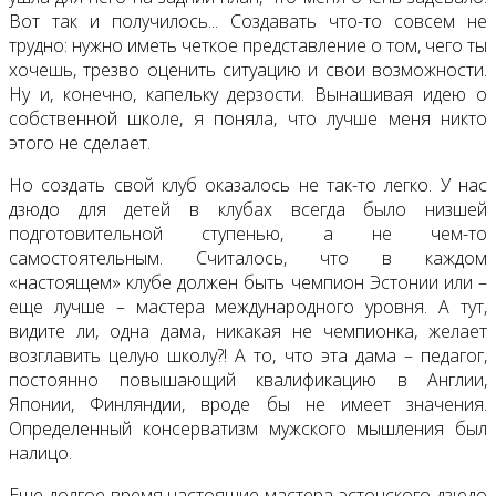
Вот так и получилось... Создавать что-то совсем не
трудно: нужно иметь четкое представление о том, чего ты
хочешь, трезво оценить ситуацию и свои возможности.
Ну и, конечно, капельку дерзости. Вынашивая идею о
собственной школе, я поняла, что лучше меня никто
этого не сделает.
Но создать свой клуб оказалось не так-то легко. У нас
дзюдо для детей в клубах всегда было низшей
подготовительной ступенью, а не чем-то
самостоятельным. Считалось, что в каждом
«настоящем» клубе должен быть чемпион Эстонии или –
еще лучше – мастера международного уровня. А тут,
видите ли, одна дама, никакая не чемпионка, желает
возглавить целую школу?! А то, что эта дама – педагог,
постоянно повышающий квалификацию в Англии,
Японии, Финляндии, вроде бы не имеет значения.
Определенный консерватизм мужского мышления был
налицо.
Еще долгое время настоящие мастера эстонского дзюдо