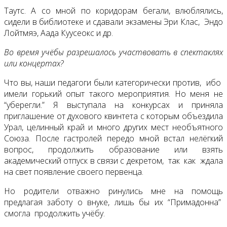
Таутс. А со мной по коридорам бегали, влюблялись,
сидели в библиотеке и сдавали экзамены Эри Клас, Эндо
Лойтмяэ, Аада Куусеокс и др.
Во время учёбы разрешалось участвовать в спектаклях
или концертах?
Что вы, наши педагоги были категорически против, ибо
имели горький опыт такого мероприятия. Но меня не
“уберегли.” Я выступала на конкурсах и приняла
приглашение от духового квинтета с которым объездила
Урал, целинный край и много других мест необъятного
Союза. После гастролей передо мной встал нелёгкий
вопрос, продолжить образование или взять
академический отпуск в связи с декретом, так как ждала
на свет появление своего первенца.
Но родители отважно ринулись мне на помощь
предлагая заботу о внуке, лишь бы их “Примадонна”
смогла продолжить учёбу.