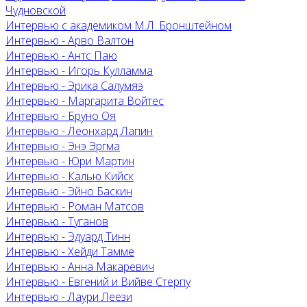
Чудновской
Интервью с академиком М.Л. Бронштейном
Интервью - Арво Валтон
Интервью - Антс Паю
Интервью - Игорь Кулламма
Интервью - Эрика Салумяэ
Интервью - Маргарита Войтес
Интервью - Бруно Оя
Интервью - Леонхард Лапин
Интервью - Энэ Эргма
Интервью - Юри Мартин
Интервью - Калью Кийск
Интервью - Эйно Баскин
Интервью - Роман Матсов
Интервью - Туганов
Интервью - Эдуард Тинн
Интервью - Хейди Тамме
Интервью - Анна Макаревич
Интервью - Евгений и Вийве Стерпу
Интервью - Лаури Леези