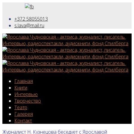
+372 58055013
s.lava@mail.ru
Главная
Книги
Интервью
Творчество
Театр
Галерея
Контакт
Журналист Н. Кузнецова беседует с Ярославой