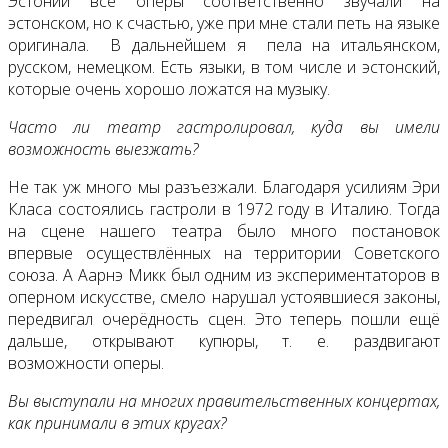
Эстонии все оперы соответственно звучали на
эстонском, но к счастью, уже при мне стали петь на языке
оригинала. В дальнейшем я пела на итальянском,
русском, немецком. Есть языки, в том числе и эстонский,
которые очень хорошо ложатся на музыку.
Часто ли театр гастролировал, куда вы имели
возможность выезжать?
Не так уж много мы разъезжали. Благодаря усилиям Эри
Класа состоялись гастроли в 1972 году в Италию. Тогда
на сцене нашего театра было много постановок
впервые осуществлённых на территории Советского
союза. А Аарнэ Микк был одним из экспериментаторов в
оперном искусстве, смело нарушал устоявшиеся законы,
передвигал очерёдность сцен. Это теперь пошли ещё
дальше, открывают купюры, т. е. раздвигают
возможности оперы.
Вы выступали на многих правительственных концертах,
как принимали в этих кругах?