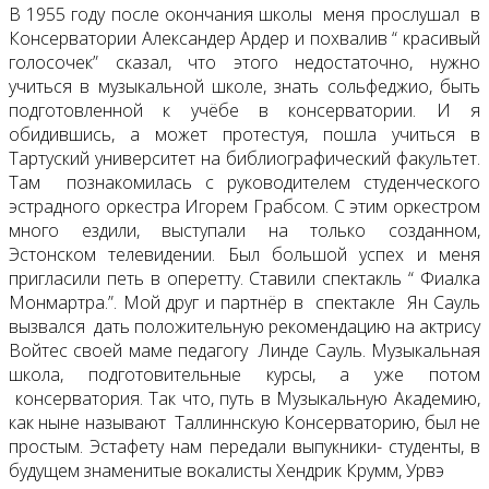
В 1955 году после окончания школы меня прослушал в
Консерватории Александер Ардер и похвалив “ красивый
голосочек” сказал, что этого недостаточно, нужно
учиться в музыкальной школе, знать сольфеджио, быть
подготовленной к учёбе в консерватории. И я
обидившись, а может протестуя, пошла учиться в
Тартуский университет на библиографический факультет.
Там познакомилась с руководителем студенческого
эстрадного оркестра Игорем Грабсом. С этим оркестром
много ездили, выступали на только созданном,
Эстонском телевидении. Был большой успех и меня
пригласили петь в оперетту. Ставили спектакль “ Фиалка
Монмартра.”. Мой друг и партнёр в спектакле Ян Сауль
вызвался дать положительную рекомендацию на актрису
Войтес своей маме педагогу Линде Сауль. Музыкальная
школа, подготовительные курсы, а уже потом
консерватория. Так что, путь в Музыкальную Академию,
как ныне называют Таллиннскую Консерваторию, был не
простым. Эстафету нам передали выпукники- студенты, в
будущем знаменитые вокалисты Хендрик Крумм, Урвэ