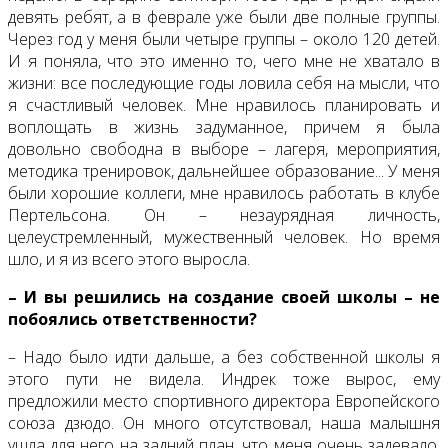
девять ребят, а в феврале уже были две полные группы.
Через год у меня были четыре группы – около 120 детей.
И я поняла, что это именно то, чего мне не хватало в
жизни: все последующие годы ловила себя на мысли, что
я счастливый человек. Мне нравилось планировать и
воплощать в жизнь задуманное, причем я была
довольно свободна в выборе – лагеря, мероприятия,
методика тренировок, дальнейшее образование... У меня
были хорошие коллеги, мне нравилось работать в клубе
Пертельсона. Он – незаурядная личность,
целеустремленный, мужественный человек. Но время
шло, и я из всего этого выросла.
– И вы решились на создание своей школы – не
побоялись ответственности?
– Надо было идти дальше, а без собственной школы я
этого пути не видела. Индрек тоже вырос, ему
предложили место спортивного директора Европейского
союза дзюдо. Он много отсутствовал, наша малышня
ушла для него на задний план, что меня очень задевало.