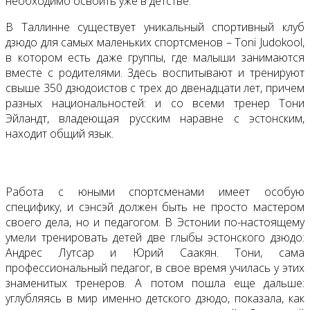
необходимо освоить уже в детстве.
В Таллинне существует уникальный спортивный клуб
дзюдо для самых маленьких спортсменов – Tоni Judokool,
в котором есть даже группы, где малыши занимаются
вместе с родителями. Здесь воспитывают и тренируют
свыше 350 дзюдоистов с трех до двенадцати лет, причем
разных национальностей: и со всеми тренер Тони
Эйландт, владеющая русским наравне с эстонским,
находит общий язык.
Работа с юными спортсменами имеет особую
специфику, и сэнсэй должен быть не просто мастером
своего дела, но и педагогом. В Эстонии по-настоящему
умели тренировать детей две глыбы эстонского дзюдо:
Андрес Лутсар и Юрий Саакян. Тони, сама
профессиональный педагог, в свое время училась у этих
знаменитых тренеров. А потом пошла еще дальше:
углубляясь в мир именно детского дзюдо, показала, как