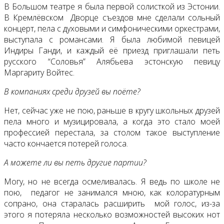
В Большом театре я была первой солисткой из Эстонии.
В Кремлёвском Дворце съездов мне сделали сольный
концерт, пела с духовыми и симфоническими оркестрами,
выступала с романсами. Я была любимой певицей
Индиры Ганди, и каждый её приезд приглашали петь
русского “Соловья” Алябьева эстонскую певицу
Маргариту Войтес.
В компаниях среди друзей вы поёте?
Нет, сейчас уже не пою, раньше в кругу школьных друзей
пела много и музицировала, а когда это стало моей
профессией перестала, за столом такое выступление
часто кончается потерей голоса.
А можете ли вы петь другие партии?
Могу, но не всегда осмеливалась. Я ведь по школе не
пою, педагог не занимался мною, как колоратурным
сопрано, она старалась расширить мой голос, из-за
этого я потеряла несколько возможностей высоких нот