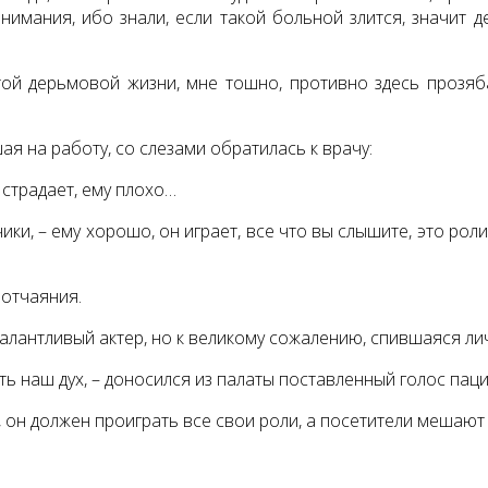
имания, ибо знали, если такой больной злится, значит д
той дерьмовой жизни, мне тошно, противно здесь прозябат
 на работу, со слезами обратилась к врачу:
 страдает, ему плохо…
ки, – ему хорошо, он играет, все что вы слышите, это рол
 отчаяния.
талантливый актер, но к великому сожалению, спившаяся лич
ть наш дух, – доносился из палаты поставленный голос паци
го, он должен проиграть все свои роли, а посетители мешаю