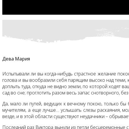
Дева Мария
Испытывали ли вы когда-нибудь страстное желание покон
голова и вы вообразили себя парящим высоко над теми, ко
доплыть туда, откуда не видно земли, по которой ходят ва
сад во сне; проглотить разом весь запас снотворного, б
Да, мало ли путей, ведущих к вечному покою, только бы 
мучителям, а еще лучше… услышать слезы раскаяния, мол
везде, и в этой области существуют неудачники – обрывает
Последний раз Виктора вынули из петли бесцеремонные со