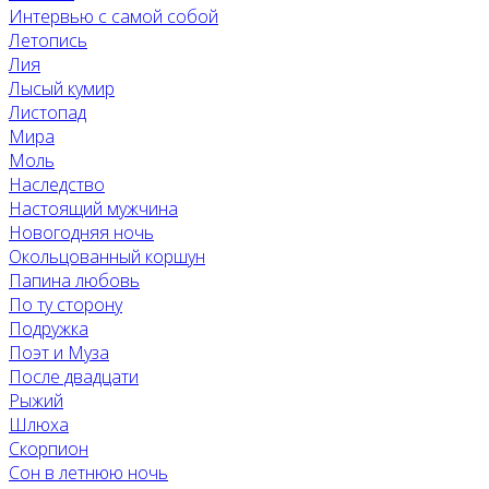
Интервью с самой собой
Летопись
Лия
Лысый кумир
Листопад
Мира
Моль
Наследство
Настоящий мужчина
Новогодняя ночь
Окольцованный коршун
Папина любовь
По ту сторону
Подружка
Поэт и Муза
После двадцати
Рыжий
Шлюха
Скорпион
Сон в летнюю ночь