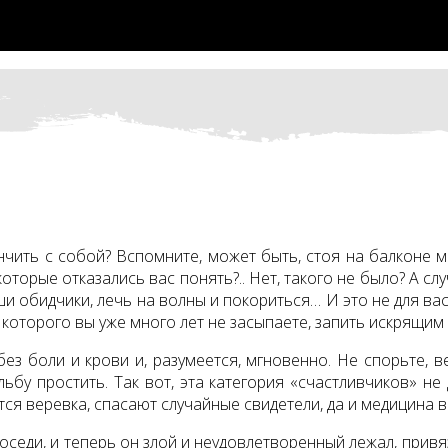
чить с собой? Вспомните, может быть, стоя на балконе мн
торые отказались вас понять?.. Нет, такого не было? А сл
ши обидчики, лечь на волны и покориться… И это не для вас? 
ез которого вы уже много лет не засыпаете, запить искрящ
без боли и крови и, разумеется, мгновенно. Не спорьте, 
ьбу простить. Так вот, эта категория «счастливчиков» не
ся веревка, спасают случайные свидетели, да и медицина вс
седи, и теперь он злой и неудовлетворенный лежал, привяз