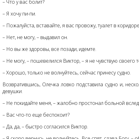
– Что у вас болит?
– Я хочу пи-пи.
– Пожалуйста, вставайте, я вас провожу, туалет в коридоре
– Нет, не могу, – выдавил он.
– Но вы же здоровы, все позади, идемте.
– Не могу, – пошевелился Виктор, – я не чувствую своего т
– Хорошо, только не волнуйтесь, сейчас принесу судно.
Возвратившись, Олечка ловко подставила судно и, неск
девушки.
– Не покидайте меня, – жалобно простонал больной вслед
– Вас что-то еще беспокоит?
– Да, да, – быстро согласился Виктор.
– Я скоро вернусь, не волнуйтесь. Все спят, слава Богу, 