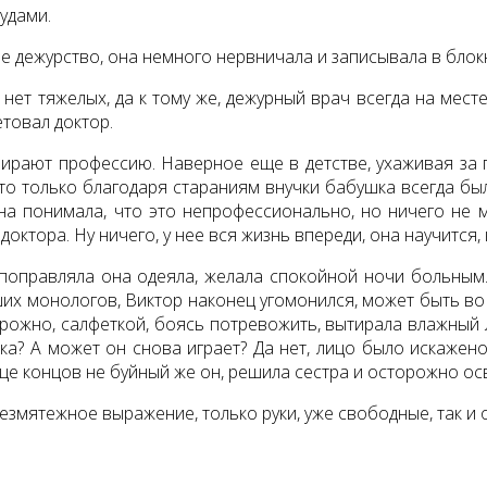
удами.
е дежурство, она немного нервничала и записывала в блок
 нет тяжелых, да к тому же, дежурный врач всегда на мест
етовал доктор.
ирают профессию. Наверное еще в детстве, ухаживая за 
что только благодаря стараниям внучки бабушка всегда бы
на понимала, что это непрофессионально, но ничего не мо
октора. Ну ничего, у нее вся жизнь впереди, она научится, 
 поправляла она одеяла, желала спокойной ночи больным.
 монологов, Виктор наконец угомонился, может быть во с
орожно, салфеткой, боясь потревожить, вытирала влажный л
нка? А может он снова играет? Да нет, лицо было искажен
конце концов не буйный же он, решила сестра и осторожно о
езмятежное выражение, только руки, уже свободные, так и 