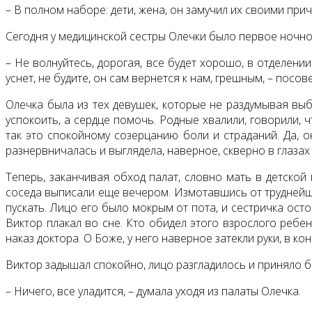
– В полном наборе: дети, жена, он замучил их своими прич
Сегодня у медицинской сестры Олечки было первое ночно
– Не волнуйтесь, дорогая, все будет хорошо, в отделении
уснет, не будите, он сам вернется к нам, грешным, – посов
Олечка была из тех девушек, которые не раздумывая выб
успокоить, а сердце помочь. Родные хвалили, говорили, 
так это спокойному созерцанию боли и страданий. Да, о
разнервничалась и выглядела, наверное, скверно в глазах д
Теперь, заканчивая обход палат, словно мать в детской
соседа выписали еще вечером. Измотавшись от труднейших
пускать. Лицо его было мокрым от пота, и сестричка ост
Виктор плакал во сне. Кто обидел этого взрослого ребе
наказ доктора. О Боже, у него наверное затекли руки, в 
Виктор задышал спокойно, лицо разгладилось и приняло б
– Ничего, все уладится, – думала уходя из палаты Олечка.