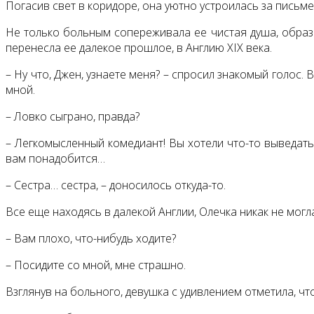
Погасив свет в коридоре, она уютно устроилась за пись
Не только больным сопереживала ее чистая душа, образы
перенесла ее далекое прошлое, в Англию XIX века.
– Ну что, Джен, узнаете меня? – спросил знакомый голос.
мной.
– Ловко сыграно, правда?
– Легкомысленный комедиант! Вы хотели что-то выведать 
вам понадобится…
– Сестра… сестра, – доносилось откуда-то.
Все еще находясь в далекой Англии, Олечка никак не могла
– Вам плохо, что-нибудь ходите?
– Посидите со мной, мне страшно.
Взглянув на больного, девушка с удивлением отметила, чт