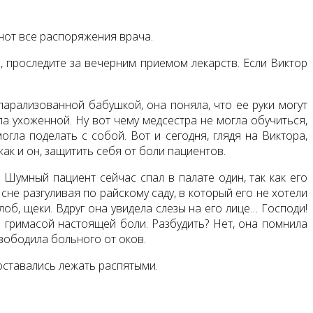
нот все распоряжения врача.
е, проследите за вечерним приемом лекарств. Если Виктор
парализованной бабушкой, она поняла, что ее руки могут
ла ухоженной. Ну вот чему медсестра не могла обучиться,
гла поделать с собой. Вот и сегодня, глядя на Виктора,
как и он, защитить себя от боли пациентов.
 Шумный пациент сейчас спал в палате один, так как его
не разгуливая по райскому саду, в который его не хотели
об, щеки. Вдруг она увидела слезы на его лице… Господи!
о гримасой настоящей боли. Разбудить? Нет, она помнила
свободила больного от оков.
оставались лежать распятыми.