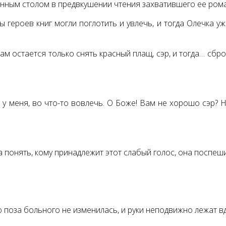
менным столом в предвкушении чтения захватившего ее ром
 героев книг могли поглотить и увлечь, и тогда Олечка у
 Вам остается только снять красный плащ, сэр, и тогда… сбр
у меня, во что-то вовлечь. О Боже! Вам не хорошо сэр? Н
 понять, кому принадлежит этот слабый голос, она поспешил
о поза больного не изменилась, и руки неподвижно лежат вд