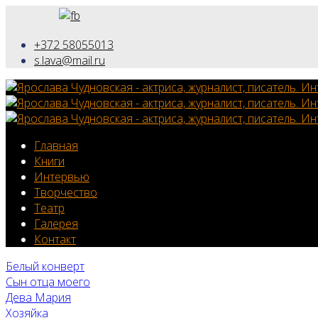
+372 58055013
s.lava@mail.ru
Главная
Книги
Интервью
Творчество
Театр
Галерея
Контакт
Белый конверт
Сын отца моего
Дева Мария
Хозяйка