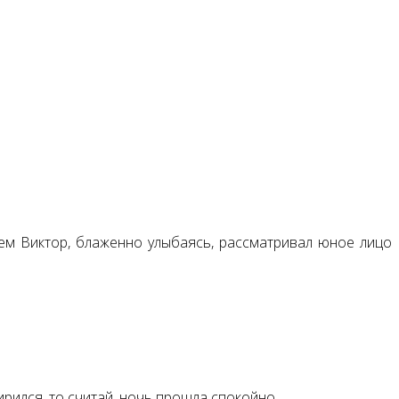
нем Виктор, блаженно улыбаясь, рассматривал юное лицо
мирился, то считай, ночь прошла спокойно.