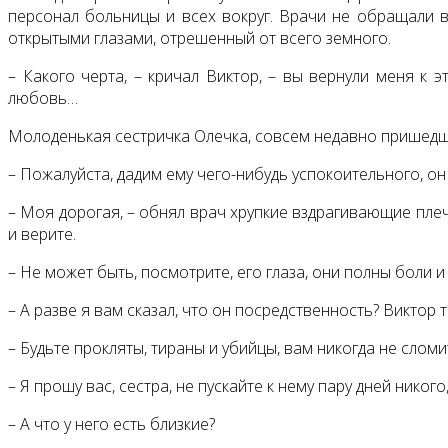
персонал больницы и всех вокруг. Врачи не обращали вн
открытыми глазами, отрешенный от всего земного.
– Какого черта, – кричал Виктор, – вы вернули меня к э
любовь…
Молоденькая сестричка Олечка, совсем недавно пришедшая
– Пожалуйста, дадим ему чего-нибудь успокоительного, он
– Моя дорогая, – обнял врач хрупкие вздрагивающие плечи
и верите.
– Не может быть, посмотрите, его глаза, они полны боли и
– А разве я вам сказал, что он посредственность? Виктор 
– Будьте прокляты, тираны и убийцы, вам никогда не сломи
– Я прошу вас, сестра, не пускайте к нему пару дней нико
– А что у него есть близкие?