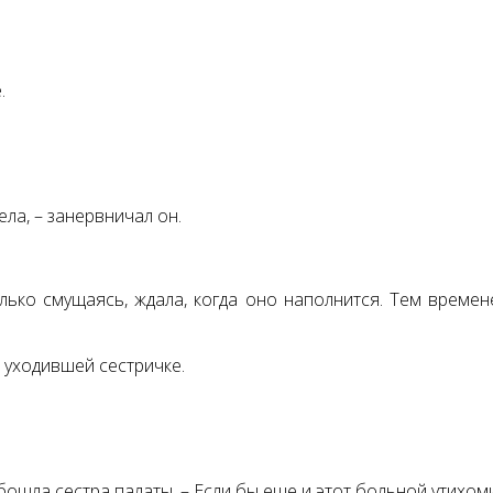
.
ела, – занервничал он.
олько смущаясь, ждала, когда оно наполнится. Тем време
 уходившей сестричке.
– обошла сестра палаты. – Если бы еще и этот больной утихо