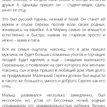
друзья. А однажды пришел он – студент-медик, сдать
зачет ее отцу.
Это был русский парень, нежный и тихий. Он станет ей
мужем и отцом Сережи, против воли своих родных,
женившись на еврейке. А в Мирину семью он впишется
естественно и быстро, назвав ее стариков просто и
нежно – мама и папа.
Вся их семья ощутила, наконец, что в дом пришел
мужчина, не будет больше сломанных утюгов и торчащих
гвоздей. Будет идиллия, а еще – ожидание маленького
Сереженьки, о появлении на свет которого все мечтали.
Наконец, сын и внук пришел в любящий дом. Имя долго
не придумывали. Маленький Сережа должен был вырасти
в такого же большого, умного и доброго Сергея, как его
отец.
Малыш развивался несколько замедленно, был
неспокоен, но, устав от бессонных ночей, родные
оправдывали это индивидуальностью ребенка. Вконец