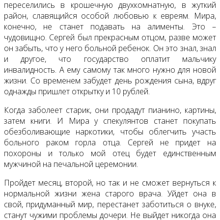
переселились в крошечную двухкомнатную, в жуткий
район, славящийся особой любовью к евреям. Мира,
конечно, не станет подавать на алименты. Это –
чудовищно. Сергей был прекрасным отцом, разве может
он забыть, что у него больной ребенок. Он это знал, знал
и другое, что государство оплатит мальчику
инвалидность. А ему самому так много нужно для новой
жизни. Со временем забудет день рождения сына, вдруг
однажды пришлет открытку и 10 рублей.
Когда заболеет старик, они продадут пианино, картины,
затем книги. И Мира у спекулянтов станет покупать
обезболивающие наркотики, чтобы облегчить участь
больного раком горла отца. Сергей не придет на
похороны и только мой отец будет единственным
мужчиной на печальной церемонии.
Пройдет месяц, второй, но так и не сможет вернуться к
нормальной жизни жена старого врача. Уйдет она в
свой, придуманный мир, перестанет заботиться о внуке,
станут чужими проблемы дочери. Не выйдет никогда она