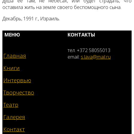
душа ее там, не небесах, или будет страдать, что
оставила жить на земле своего беспомощного сына.
Декабрь, 1991 г., Израиль.
МЕНЮ
КОНТАКТЫ
тел. +372 58055013
Главная
email:
s.lava@mail.ru
Книги
Интервью
Творчество
Театр
Галерея
Контакт