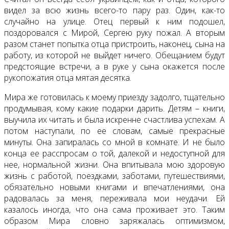
видел за всю жизнь всего-то пару раз. Один, как-то
случайно на улице. Отец первый к ним подошел,
поздоровался с Мирой, Сергею руку пожал. А вторым
разом станет попытка отца пристроить, наконец, сына на
работу, из которой не выйдет ничего. Обещанием будут
предстоящие встречи, а в руке у сына окажется после
рукопожатия отца мятая десятка.
Мира же готовилась к моему приезду задолго, тщательно
продумывая, кому какие подарки дарить. Детям – книги,
выучила их читать и была искренне счастлива успехам. А
потом наступали, по ее словам, самые прекрасные
минуты. Она запиралась со мной в комнате. И не было
конца ее расспросам о той, далекой и недоступной для
нее, нормальной жизни. Она впитывала мою здоровую
жизнь с работой, поездками, заботами, путешествиями,
обязательно новыми книгами и впечатлениями, она
радовалась за меня, переживала мои неудачи. Ей
казалось иногда, что она сама проживает это. Таким
образом Мира словно заряжалась оптимизмом,