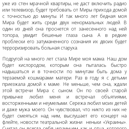
уже из стен мрачной квартиры, не даст включить радио
или телевизор, будет требовать от Миры прихода домой
с точностью до минуты. И так много лет бедная моя
Мира будет жить среди двух ненормальных людей. В
один из дней она проснется от занесенного над ней
топора, увидит бешеные глаза сына. А в редкие
проблески его затуманенного сознания их двоих будет
терроризировать больная старуха.
Подругой на много лет стала Мире моя мама. Наш дом
будет кислородом, которым она пыталась быстро
надышаться и в точности по минутам быть дома у
терзаемой кошмарами матери. Раз в году я с детьми
приезжала домой к маме. Не меньше, чем она, ждали
этой встречи Мира с сыном. Он по своей старой
привычке любил меня и встречал объятиями,
восторженными и неумелыми. Сережа любил моих детей
и даже мужа моего. Он чувствовал, что никто из них не
будет смеяться над ним, выслушает его концерт на
флейте, новости театральной жизни неньки «Украины».
Считал он всегда себя украинцем, как и отца, которого