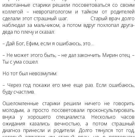
измотанные старики решили посоветоваться со своим
коллегой – невропатологом и тайком от родителей
сделали этот страшный шаг. Старый врач долго
наблюдал за мальчиком, а потом вдруг похлопал друга-
деда по плечу и сказал:
– Дай Бог, Ефим, если я ошибаюсь, это…
– Не может этого быть, – не дал закончить Мирин отец. –
Ты с ума сошел.
Но тот был невозмутим:
– Через год покажи его мне еще раз. Если ошибаюсь,
буду счастлив.
Ошеломленные старики решили ничего не говорить
молодым, а просто посоветовали проконсультировать
внука у хорошего специалиста. Несколько часов
ожидания казались вечностью, а потом страшный
диагноз принесли и родители. Долго тянулся тот год,
который отпустил им старый врач, но в повторном