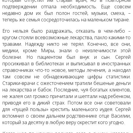
подтверждении отпала необходимость. Еще совсем
недавно дом их был полон гостей, музыки, смеха, –
теперь же семья сосредоточилась на маленьком тиране.
Его нельзя было раздражать, отказать в чем-либо –
кругом стояли всевозможные лекарства, пахло какими-то
травами. Надежду никто не терял. Конечно, все они,
медики, кроме Миры, знали о неизлечимости этой
болезни. Но пациентом был внук и сын. Сергей
просиживал в библиотеках и выписывал в иностранных
справочниках что-то новое, методы лечения, а находил
там совсем не обнадеживающие цифры статистики.
Старики-врачи с ожесточением тратили бешеные деньги
на лекарства и бабок. Последние, чуя богатых клиентов,
не жалея сил громко причитали и шептали над ребенком,
приводя его в дикий страх. Потом все они советовали
для «пущей пользы» крестить маленького иудея. Сергей
вспомнил о своем дальнем родственнике отце Василии,
который за десятку в любую веру окрестит кого угодно.