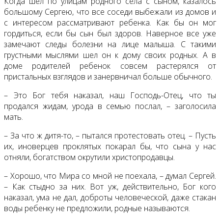
Когда шел по улицам родного села с сыном, казалось
большому Сергею, что все соседи выбежали из домов и
с интересом рассматривают ребенка. Как бы он мог
гордиться, если бы сын был здоров. Наверное все уже
замечают следы болезни на лице малыша. С такими
грустными мыслями шел он к дому своих родных. А в
доме родителей ребенок совсем растерялся от
пристальных взглядов и занервничал больше обычного.
– Это Бог тебя наказал, наш Господь-Отец, что ты
продался жидам, урода в семью послал, – заголосила
мать.
– За что ж дитя-то, – пытался протестовать отец. – Пусть
их, иноверцев проклятых покарал бы, что сына у нас
отняли, богатством окрутили христопродавцы.
– Хорошо, что Мира со мной не поехала, – думал Сергей.
– Как стыдно за них. Вот уж, действительно, Бог кого
наказал, ума не дал, доброты человеческой, даже стакан
воды ребенку не предложили, родные называются.