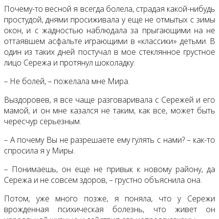
Почему-то весной я всегда болела, страдая какой-нибудь
простудой, днями просиживала у еще не отмытых с зимы
окон, и с жадностью наблюдала за прыгающими на не
оттаявшем асфальте играющими в «классики» детьми. В
один из таких дней постучал в мое стеклянное грустное
лицо Сережа и протянул шоколадку.
– Не болей, – пожелала мне Мира.
Выздоровев, я все чаще разговаривала с Сережей и его
мамой, и он мне казался не таким, как все, может быть
чересчур серьезным.
– А почему Вы не разрешаете ему гулять с нами? – как-то
спросила я у Миры.
– Понимаешь, он еще не привык к новому району, да
Сережа и не совсем здоров, – грустно объяснила она.
Потом, уже много позже, я поняла, что у Сережи
врожденная психическая болезнь, что живет он