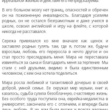
ирреальной жизнью и действия его непредсказуемы.
В его больном мозгу нет границ, опасностей и обречен
он на пожизненную инвалидность. Благодаря усилиям
родных, он не остался безграмотным и даже учился в
школе, освоил английский и игру на флейте, с которой
никогда не расставался.
Сережа привязался ко мне вначале как щенок и
заставлял родных гулять там, где я, потом же, будучи
взрослым, любовь его переросла в нечто другое и он
стал просто преследовать меня. Мира не переставала
извиняться за сына и благодарить меня за терпение. Мы
стали с ней друзьями, видимо я была единственным
человеком, с кем она хотела поделиться.
Мира росла любимой и талантливой дочерью в своей
доброй, умной семье. Ее окружал мир музыки, книг и,
казалось, судьба сулила безоблачную, счастливую жизнь.
Без особого труда поступила она, еврейка-медалистка в
университет, закончила его с отличием, и впереди была
лишь любовь. В их дом были вхожи и всегда желанны