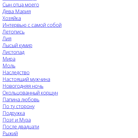
Сын отца моего
Дева Мария
Хозяйка
Интервью с самой собой
Летопись
Лия
Лысый кумир
Листопад
Мира
Моль
Наследство
Настоящий мужчина
Новогодняя ночь
Окольцованный коршун
Папина любовь
По ту сторону
Подружка
Поэт и Муза
После двадцати
Рыжий