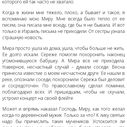
которого ей так часто не хватало.
Когда в жизни мне тяжело, плохо, а бывает и такое, я
вспоминаю мою Миру. Мне всегда было тепло от ее
писем, она писала мне всюду, где бы я ни бывала. И вот
только в Израиль письма не приходили. От сестры узнала
страшную новость.
Мира просто ушла из дома, ушла, чтобы больше не жить.
Ее долго искали. Сереже помогли похоронить наконец
угомонившуюся бабушку. А Мира все не приходила.
Наверное, несчастный случай – думали соседи. Весна
принесла известие о моем несчастном друге. Ее нашли в
реке, опознали соседи, похоронили. Сережа был деловит
и сосредоточен. По православному сделал поминки,
поблагодарил всех. И пришедшим, чтобы не скучали,
устроил концерт на своей флейте.
Может и впрямь наказал Господь Миру, как того желал
когда-то деревенский мужик. Только за что? К лику святых
надо бы причислить таких мучеников. Успокоится ли