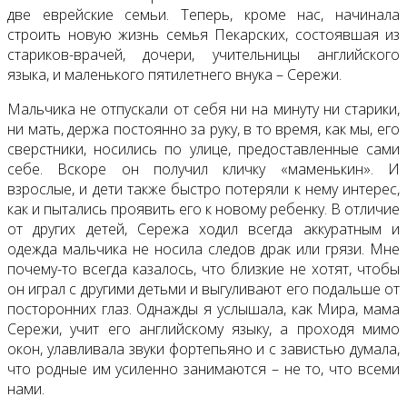
две еврейские семьи. Теперь, кроме нас, начинала
строить новую жизнь семья Пекарских, состоявшая из
стариков-врачей, дочери, учительницы английского
языка, и маленького пятилетнего внука – Сережи.
Мальчика не отпускали от себя ни на минуту ни старики,
ни мать, держа постоянно за руку, в то время, как мы, его
сверстники, носились по улице, предоставленные сами
себе. Вскоре он получил кличку «маменькин». И
взрослые, и дети также быстро потеряли к нему интерес,
как и пытались проявить его к новому ребенку. В отличие
от других детей, Сережа ходил всегда аккуратным и
одежда мальчика не носила следов драк или грязи. Мне
почему-то всегда казалось, что близкие не хотят, чтобы
он играл с другими детьми и выгуливают его подальше от
посторонних глаз. Однажды я услышала, как Мира, мама
Сережи, учит его английскому языку, а проходя мимо
окон, улавливала звуки фортепьяно и с завистью думала,
что родные им усиленно занимаются – не то, что всеми
нами.