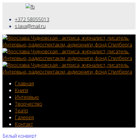
+372 58055013
s.lava@mail.ru
Главная
Книги
Интервью
Творчество
Театр
Галерея
Контакт
Белый конверт