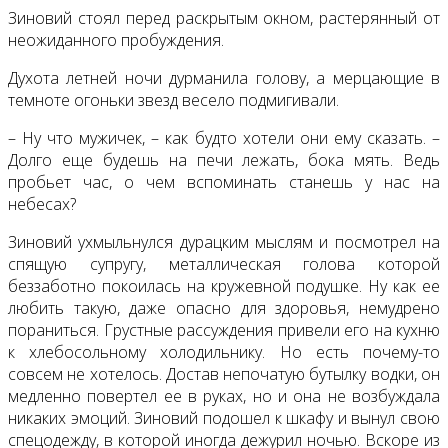
Зиновий стоял перед раскрытым окном, растерянный от
неожиданного пробуждения.
Духота летней ночи дурманила голову, а мерцающие в
темноте огоньки звезд весело подмигивали.
– Ну что мужичек, – как будто хотели они ему сказать. –
Долго еще будешь на печи лежать, бока мять. Ведь
пробьет час, о чем вспоминать станешь у нас на
небесах?
Зиновий ухмыльнулся дурацким мыслям и посмотрел на
спящую супругу, металлическая голова которой
беззаботно покоилась на кружевной подушке. Ну как ее
любить такую, даже опасно для здоровья, немудрено
пораниться. Грустные рассуждения привели его на кухню
к хлебосольному холодильнику. Но есть почему-то
совсем не хотелось. Достав непочатую бутылку водки, он
медленно повертел ее в руках, но и она не возбуждала
никаких эмоций. Зиновий подошел к шкафу и вынул свою
спецодежду, в которой иногда дежурил ночью. Вскоре из