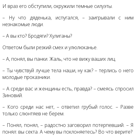
И враз его обступили, окружили темные силуэты.
– Ну что дяденька, испугался, – заигрывали с ним
незнакомые люди.
– А вы кто? Бродяги? Хулиганы?
Ответом были резкий смех и улюлюканье.
– А, понял, вы панки. Жаль, что не вижу ваших лиц.
– Ты чувствуй лучше тела наши, ну как? – терлись о него
молодые проказники.
– А среди вас и женщины есть, правда? – смеясь спросил
Зиновий.
– Кого среди нас нет, – ответил грубый голос. – Разве
только слюнтяев не берем.
– Понял, понял, – радостно заговорил потерпевший. – Я
понял: вы секта. А чему вы поклоняетесь? Во что верите?