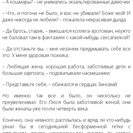
– А кошмары? – не унимались экзальтированные дамочки.
– Что, и погони не было, и вас не убивали? Боже мой! И
даже никогда не любили? – пожалела некрасивая дылда.
– Да брось, старик, – вмешался коллега-эротоман, неужто
не баловал там в фантазиях с какой-нибудь сексапилкой?
– Да отстаньте вы, – мне незачем придумывать себе все
это. У меня здоровая психика…
– Любящая жена, хорошая работа, заботливые дети и
большая зарплата, – подхватывали насмешники.
– Представьте себе, – обижался в сердцах Зиновий.
Но именно так все и было, он нисколько не
преувеличивал. Его Люся была заботливой женой, они
были женаты уже почти четверть века…
Конечно, она немного расплылась и вряд ли кто-нибудь
узнал бы в сегодняшней бесформенной тетке с
оплывшим лицом, неухоженными руками, ту милую