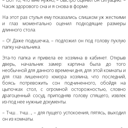
Часик здорового сна и я снова в форме.
На этот раз стулья ему показались слишком уж жесткими
и глаз моментально оценил подходящие размеры
длинного стола.
– О! Даже подушечка, – подложил он под голову пухлую
папку начальника.
Эта-то папка и привела ее хозяина в кабинет. Открыв
дверь, начальник замер: картина была до того
необычной для данного времени дня, для этой комнаты и
для глаз лишенного юмора хозяина, что последний,
боясь потревожить сон подчиненного, обойдя на
цыпочках стол, с огромной осторожностью, словно
драгоценный сосуд, приподняв голову спящего, извлек
из-под нее нужные документы.
– Тчш… тчш…, – для пущего успокоения, пятясь, выходил
он из комнаты.