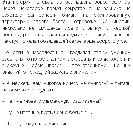
Эта история не была бы разглашена вовсе, если бы
через некоторое время секретарша начальника не
захотела бы занести бумаги на оккупированную
территорию своего босса. Потревоженный Зиновий,
нисколько не смущаясь, ловко спрыгнул с жесткой
постели, расправил смятый пиджак и, затянув покрепче
галстук, пожелал обалдевшей секретарше доброго утра.
Но если в молодости он гордился своим умением
засыпать, то потом стал комплексовать, и когда коллеги и
знакомые обменивались впечатлениями ночных
видений, он с жадной завистью внимал им.
– А неужели вам никогда ничего не снилось? – пытали
навязчивые сотрудницы.
– Нет, – виновато улыбался допрашиваемый.
– Ну, не цветные, пусть черно-белые сны.
– Да нет, – смущался Зиновий.