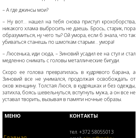
– А где джинсы мои?
– Ну вот… нашел на тебя снова приступ крохоборства,
никакого хлама выбросить не даешь. Брось, старик, пора
образумиться, ну чего ты? Ой умора, если б знала, что так
убиваться станешь по шмоткам старым… умора!
– Люсенька, иди сюда, – Зиновий усадил ее на стул и стал
медленно снимать с головы металлические бигуди.
Скоро ее голова превратилась в кудрявого барана, а
Зиновий все не унимался, продолжая освобождать от
оков женщину. Толстая Люся, в кудряшках и без одежды,
затихла, боясь шевельнуться, вспугнуть мужа, а он все не
уставал творить, вызывая в памяти ночные образы.
МЕНЮ
КОНТАКТЫ
тел. +372 58055013
Главная