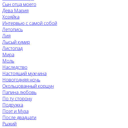
Сын отца моего
Дева Мария
Хозяйка
Интервью с самой собой
Летопись
Лия
Лысый кумир
Листопад
Мира
Моль
Наследство
Настоящий мужчина
Новогодняя ночь
Окольцованный коршун
Папина любовь
По ту сторону
Подружка
Поэт и Муза
После двадцати
Рыжий