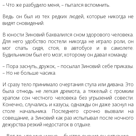
– Что же разбудило меня, – пытался вспомнить.
Ведь он был из тех редких людей, которые никогда не
видят сновидений.
В юности Зиновий бахвалился сном здорового человека.
Для него удобство постели никогда не играло роли, он
мог спать сидя, стоя, в автобусе и в самолете.
Будильником был его мозг, которому он давал команду.
– Пора заснуть, дружок, – посылал Зиновий себе приказы.
– Но не больше часика.
И сразу тело принимало очертания стула или дивана. Это
была отнюдь не легкая дремота, а тяжелый с громким
храпом сон честного человека без угрызений совести.
Конечно, случались и казусы, однажды он даже заснул на
столе начальника. Последнего срочно вызвали на
совещание, а Зиновий как раз испытывал после ночного
дежурства резкий недостаток в отдыхе.
– Вот то, что мне нужно, – быстро оценил он ситуацию. –