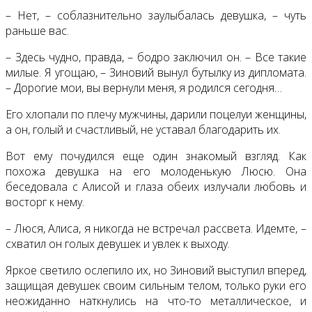
– Нет, – соблазнительно заулыбалась девушка, – чуть
раньше вас.
– Здесь чудно, правда, – бодро заключил он. – Все такие
милые. Я угощаю, – Зиновий вынул бутылку из дипломата.
– Дорогие мои, вы вернули меня, я родился сегодня…
Его хлопали по плечу мужчины, дарили поцелуи женщины,
а он, голый и счастливый, не уставал благодарить их.
Вот ему почудился еще один знакомый взгляд. Как
похожа девушка на его молоденькую Люсю. Она
беседовала с Алисой и глаза обеих излучали любовь и
восторг к нему.
– Люся, Алиса, я никогда не встречал рассвета. Идемте, –
схватил он голых девушек и увлек к выходу.
Яркое светило ослепило их, но Зиновий выступил вперед,
защищая девушек своим сильным телом, только руки его
неожиданно наткнулись на что-то металлическое, и