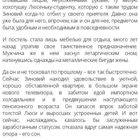
хохотушку Люсеньку-студентку, которую с таким трудом
Зиновий когда-то отбил у своего приятеля. Давно она
уже была для него, впрочем, как и он для нее, предметом
быта, удобным и необходимым в повседневности.
И постель стала лишь мебелью для отдыха, много лет
назад утратив свое таинственное предназначение.
Мужчина же в нем заснул летаргическим сном,
наткнувшись однажды на металлические бигуди жены.
Да он и не тосковал по прошлому – все так быстротечно.
Сейчас Зиновий находил удовольствие в уютной,
хорошо обставленной квартире, в большом экране
нового телевизора, в забитом едой импортном
холодильнике и в предвкушении наступающего
пенсионного возраста. Он запасся впрок заботой
толстой Люси и выросших устроенных детей. И вот
сейчас, наслаждаясь казалось бы заслуженным
заработанным статусом, отказала вдруг самая надежная
опора – его сон.