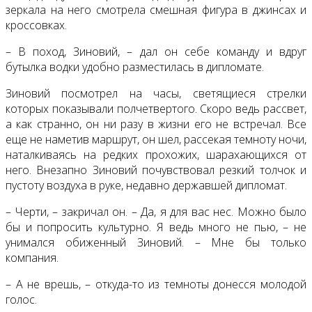
зеркала на него смотрела смешная фигура в джинсах и
кроссовках.
– В поход, Зиновий, – дал он себе команду и вдруг
бутылка водки удобно разместилась в дипломате.
Зиновий посмотрел на часы, светящиеся стрелки
которых показывали полчетвертого. Скоро ведь рассвет,
а как странно, он ни разу в жизни его не встречал. Все
еще не наметив маршрут, он шел, рассекая темноту ночи,
наталкиваясь на редких прохожих, шарахающихся от
него. Внезапно Зиновий почувствовал резкий толчок и
пустоту воздуха в руке, недавно державшей дипломат.
– Черти, – закричал он. – Да, я для вас нес. Можно было
бы и попросить культурно. Я ведь много не пью, – не
унимался обиженный Зиновий. – Мне бы только
компания.
– А не врешь, – откуда-то из темноты донесся молодой
голос.