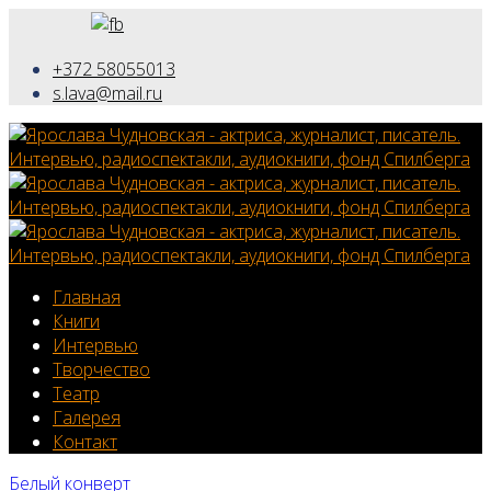
+372 58055013
s.lava@mail.ru
Главная
Книги
Интервью
Творчество
Театр
Галерея
Контакт
Белый конверт