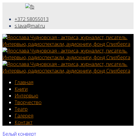
+372 58055013
s.lava@mail.ru
Главная
Книги
Интервью
Творчество
Театр
Галерея
Контакт
Белый конверт