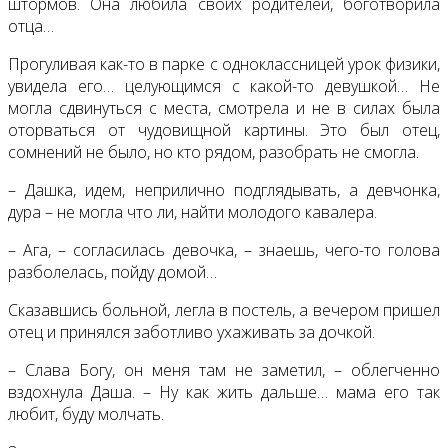
штормов. Она любила своих родителей, боготворила
отца…
Прогуливая как-то в парке с одноклассницей урок физики,
увидела его… целующимся с какой-то девушкой… Не
могла сдвинуться с места, смотрела и не в силах была
оторваться от чудовищной картины. Это был отец,
сомнений не было, но кто рядом, разобрать не смогла.
– Дашка, идем, неприлично подглядывать, а девчонка,
дура – не могла что ли, найти молодого кавалера.
– Ага, – согласилась девочка, – знаешь, чего-то голова
разболелась, пойду домой…
Сказавшись больной, легла в постель, а вечером пришел
отец и принялся заботливо ухаживать за дочкой.
– Слава Богу, он меня там не заметил, – облегченно
вздохнула Даша. – Ну как жить дальше… мама его так
любит, буду молчать.