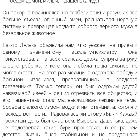
– Поедем домой, милый, – Дашенька ждет.
Он покорно подчинялся, но слабели воля и разум, их все
больше съедал огненный змей, расшатывая нервную
систему и превращая когда-то доброго верного мужа в
безвольное животное.
Как-то Лялька объявила нам, что уезжает на прием к
одному знаменитому эскулапу-психиатру. Она
присутствовала на всех сеансах, держа супруга за руку,
словно ребенка, и кого она любила тогда сильнее, не
могла сказать. На этот раз медицина одержала победу и
больной излечился, превратившись в заядлого
трезвенника. Только теперь он был одержим другой
навязчивой идеей – решил отрезвить все общество, и
его пациентами стали мы, выслушивая лекции на темы:
борьбы с алкоголизмом, водки и импотенции, алкоголя и
наследственности… Радовалась ли этому Ляля? Каждый
прожитый день был счастьем. Выросла Дашенька, даже
не подозревая, какие бури пронеслись в ее раннем
детстве. Жизнь была стабильной и не предвещала