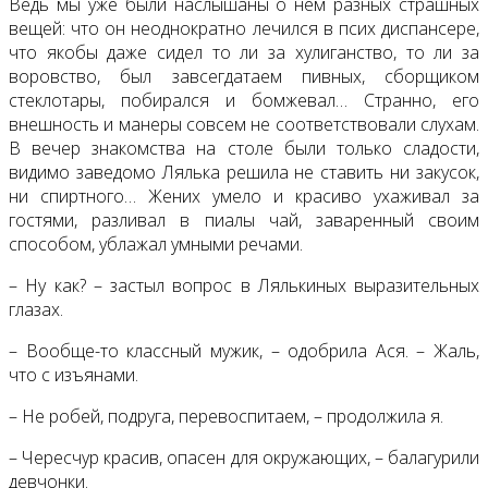
Ведь мы уже были наслышаны о нем разных страшных
вещей: что он неоднократно лечился в псих диспансере,
что якобы даже сидел то ли за хулиганство, то ли за
воровство, был завсегдатаем пивных, сборщиком
стеклотары, побирался и бомжевал… Странно, его
внешность и манеры совсем не соответствовали слухам.
В вечер знакомства на столе были только сладости,
видимо заведомо Лялька решила не ставить ни закусок,
ни спиртного… Жених умело и красиво ухаживал за
гостями, разливал в пиалы чай, заваренный своим
способом, ублажал умными речами.
– Ну как? – застыл вопрос в Лялькиных выразительных
глазах.
– Вообще-то классный мужик, – одобрила Ася. – Жаль,
что с изъянами.
– Не робей, подруга, перевоспитаем, – продолжила я.
– Чересчур красив, опасен для окружающих, – балагурили
девчонки.