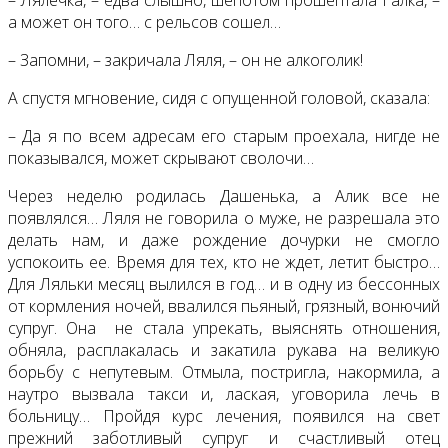
а может он того… с рельсов сошел…
– Запомни, – закричала Ляля, – он не алкоголик!
А спустя мгновение, сидя с опущенной головой, сказала:
– Да я по всем адресам его старым проехала, нигде не
показывался, может скрывают сволочи…
Через неделю родилась Дашенька, а Алик все не
появлялся… Ляля не говорила о муже, не разрешала это
делать нам, и даже рождение дочурки не смогло
успокоить ее. Время для тех, кто не ждет, летит быстро…
Для Ляльки месяц вылился в год… и в одну из бессонных
от кормления ночей, ввалился пьяный, грязный, вонючий
супруг. Она не стала упрекать, выяснять отношения,
обняла, расплакалась и закатила рукава на великую
борьбу с непутевым. Отмыла, постригла, накормила, а
наутро вызвала такси и, лаская, уговорила лечь в
больницу… Пройдя курс лечения, появился на свет
прежний заботливый супруг и счастливый отец