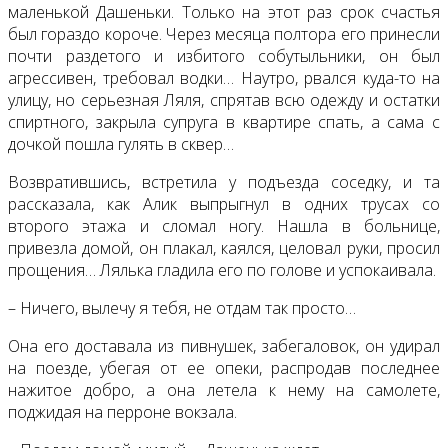
маленькой Дашеньки. Только на этот раз срок счастья
был гораздо короче. Через месяца полтора его принесли
почти раздетого и избитого собутыльники, он был
агрессивен, требовал водки… Наутро, рвался куда-то на
улицу, но серьезная Ляля, спрятав всю одежду и остатки
спиртного, закрыла супруга в квартире спать, а сама с
дочкой пошла гулять в сквер…
Возвратившись, встретила у подъезда соседку, и та
рассказала, как Алик выпрыгнул в одних трусах со
второго этажа и сломал ногу. Нашла в больнице,
привезла домой, он плакал, каялся, целовал руки, просил
прощения… Лялька гладила его по голове и успокаивала.
– Ничего, вылечу я тебя, не отдам так просто…
Она его доставала из пивнушек, забегаловок, он удирал
на поезде, убегая от ее опеки, распродав последнее
нажитое добро, а она летела к нему на самолете,
поджидая на перроне вокзала.