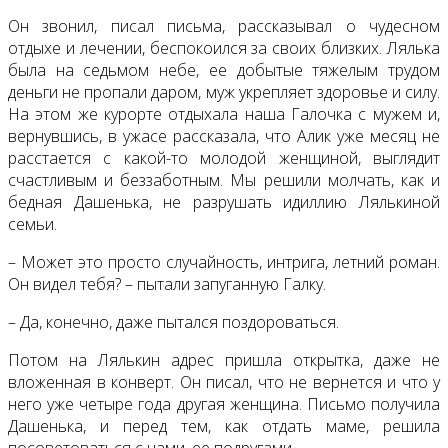
Он звонил, писал письма, рассказывал о чудесном
отдыхе и лечении, беспокоился за своих близких. Лялька
была на седьмом небе, ее добытые тяжелым трудом
деньги не пропали даром, муж укрепляет здоровье и силу.
На этом же курорте отдыхала наша Галочка с мужем и,
вернувшись, в ужасе рассказала, что Алик уже месяц не
расстается с какой-то молодой женщиной, выглядит
счастливым и беззаботным. Мы решили молчать, как и
бедная Дашенька, не разрушать идиллию Лялькиной
семьи.
– Может это просто случайность, интрига, летний роман.
Он видел тебя? – пытали запуганную Галку.
– Да, конечно, даже пытался поздороваться.
Потом на Лялькин адрес пришла открытка, даже не
вложенная в конверт. Он писал, что не вернется и что у
него уже четыре года другая женщина. Письмо получила
Дашенька, и перед тем, как отдать маме, решила
посоветоваться с нами, ее подругами.