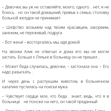
– Девочки, вы уж не оставляйте, моего, одного… нет, я не
боюсь… но он такой домашний, привык к семье, столовку
больной желудок не принимает.
– Шефство возьмем над твоим красавцем, закормим,
занежим, не переживай, подруга.
– Вот жена! – восторгались мы, идя домой.
На звонки Алик не отвечал и дома его мы не могли
застать. Больше к Ляльке в больницу он не пришел…
– Может беда случилась, девочки, – застонала она. – Его
надо разыскать…
И через день с распухшим животом, в больничном
халатике пустилась на поиски мужа.
– Чувствует сердце мое, что беда… знает, ведь, что я в
больнице… не похоже на него, он такой преданный.
– Лялечка, – едва слышно, шепотом прошептала Галка, –