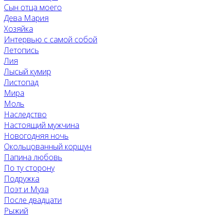
Сын отца моего
Дева Мария
Хозяйка
Интервью с самой собой
Летопись
Лия
Лысый кумир
Листопад
Мира
Моль
Наследство
Настоящий мужчина
Новогодняя ночь
Окольцованный коршун
Папина любовь
По ту сторону
Подружка
Поэт и Муза
После двадцати
Рыжий