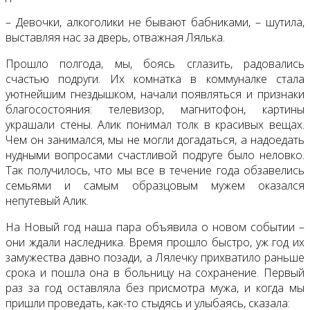
– Девочки, алкоголики не бывают бабниками, – шутила,
выставляя нас за дверь, отважная Лялька.
Прошло полгода, мы, боясь сглазить, радовались
счастью подруги. Их комнатка в коммуналке стала
уютнейшим гнездышком, начали появляться и признаки
благосостояния: телевизор, магнитофон, картины
украшали стены. Алик понимал толк в красивых вещах.
Чем он занимался, мы не могли догадаться, а надоедать
нудными вопросами счастливой подруге было неловко.
Так получилось, что мы все в течение года обзавелись
семьями и самым образцовым мужем оказался
непутевый Алик.
На Новый год наша пара объявила о новом событии –
они ждали наследника. Время прошло быстро, уж год их
замужества давно позади, а Лялечку прихватило раньше
срока и пошла она в больницу на сохранение. Первый
раз за год оставляла без присмотра мужа, и когда мы
пришли проведать, как-то стыдясь и улыбаясь, сказала: