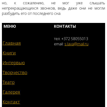
но, к сожалению, не мог уже слышать
непрекращающихся звонков, ведь даже они не могли
разбудить его от последнего сна.
МЕНЮ
КОНТАКТЫ
тел. +372 58055013
Главная
email:
s.lava@mail.ru
Книги
Интервью
Творчество
Театр
Галерея
Контакт