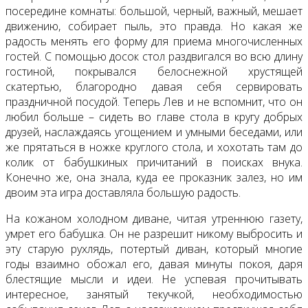
посередине комнаты: большой, черный, важный, мешает
движению, собирает пыль, это правда. Но какая же
радость менять его форму для приема многочисленных
гостей. С помощью досок стол раздвигался во всю длину
гостиной, покрывался белоснежной хрустящей
скатертью, благородно давая себя сервировать
праздничной посудой. Теперь Лев и не вспомнит, что он
любил больше – сидеть во главе стола в кругу добрых
друзей, наслаждаясь угощением и умными беседами, или
же прятаться в ножке круглого стола, и хохотать там до
колик от бабушкиных причитаний в поисках внука.
Конечно же, она знала, куда ее проказник залез, но им
двоим эта игра доставляла большую радость.
На кожаном холодном диване, читая утреннюю газету,
умрет его бабушка. Он не разрешит никому выбросить и
эту старую рухлядь, потертый диван, который многие
годы взаимно обожал его, давая минуты покоя, даря
блестящие мысли и идеи. Не успевая прочитывать
интересное, занятый текучкой, необходимостью