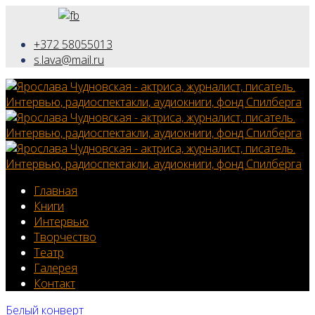
+372 58055013
s.lava@mail.ru
Главная
Книги
Интервью
Творчество
Театр
Галерея
Контакт
Белый конверт