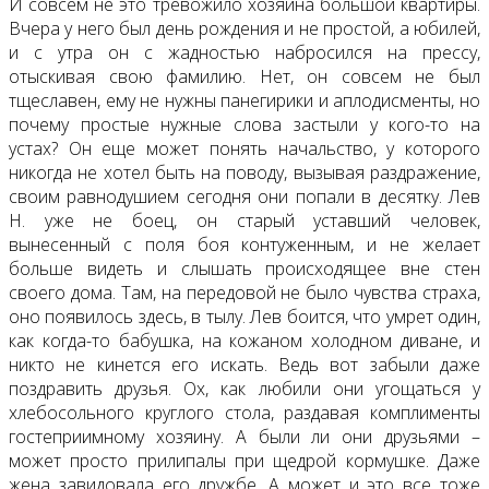
И совсем не это тревожило хозяина большой квартиры.
Вчера у него был день рождения и не простой, а юбилей,
и с утра он с жадностью набросился на прессу,
отыскивая свою фамилию. Нет, он совсем не был
тщеславен, ему не нужны панегирики и аплодисменты, но
почему простые нужные слова застыли у кого-то на
устах? Он еще может понять начальство, у которого
никогда не хотел быть на поводу, вызывая раздражение,
своим равнодушием сегодня они попали в десятку. Лев
Н. уже не боец, он старый уставший человек,
вынесенный с поля боя контуженным, и не желает
больше видеть и слышать происходящее вне стен
своего дома. Там, на передовой не было чувства страха,
оно появилось здесь, в тылу. Лев боится, что умрет один,
как когда-то бабушка, на кожаном холодном диване, и
никто не кинется его искать. Ведь вот забыли даже
поздравить друзья. Ох, как любили они угощаться у
хлебосольного круглого стола, раздавая комплименты
гостеприимному хозяину. А были ли они друзьями –
может просто прилипалы при щедрой кормушке. Даже
жена завидовала его дружбе. А может и это все тоже