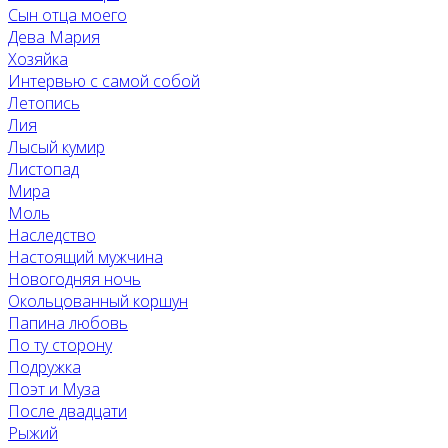
Сын отца моего
Дева Мария
Хозяйка
Интервью с самой собой
Летопись
Лия
Лысый кумир
Листопад
Мира
Моль
Наследство
Настоящий мужчина
Новогодняя ночь
Окольцованный коршун
Папина любовь
По ту сторону
Подружка
Поэт и Муза
После двадцати
Рыжий