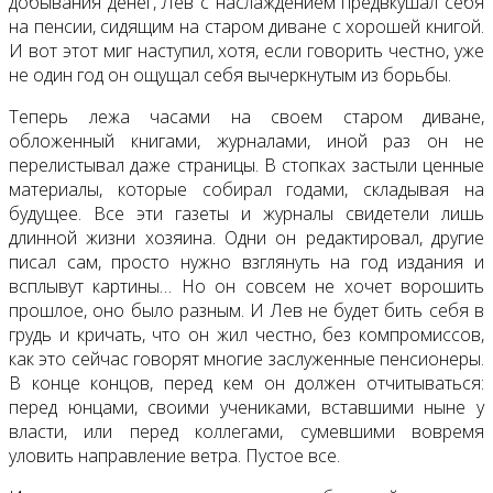
добывания денег, Лев с наслаждением предвкушал себя
на пенсии, сидящим на старом диване с хорошей книгой.
И вот этот миг наступил, хотя, если говорить честно, уже
не один год он ощущал себя вычеркнутым из борьбы.
Теперь лежа часами на своем старом диване,
обложенный книгами, журналами, иной раз он не
перелистывал даже страницы. В стопках застыли ценные
материалы, которые собирал годами, складывая на
будущее. Все эти газеты и журналы свидетели лишь
длинной жизни хозяина. Одни он редактировал, другие
писал сам, просто нужно взглянуть на год издания и
всплывут картины… Но он совсем не хочет ворошить
прошлое, оно было разным. И Лев не будет бить себя в
грудь и кричать, что он жил честно, без компромиссов,
как это сейчас говорят многие заслуженные пенсионеры.
В конце концов, перед кем он должен отчитываться:
перед юнцами, своими учениками, вставшими ныне у
власти, или перед коллегами, сумевшими вовремя
уловить направление ветра. Пустое все.