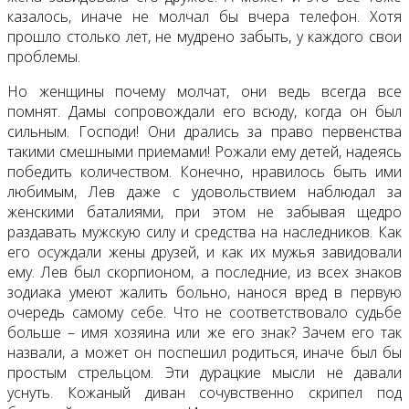
казалось, иначе не молчал бы вчера телефон. Хотя
прошло столько лет, не мудрено забыть, у каждого свои
проблемы.
Но женщины почему молчат, они ведь всегда все
помнят. Дамы сопровождали его всюду, когда он был
сильным. Господи! Они дрались за право первенства
такими смешными приемами! Рожали ему детей, надеясь
победить количеством. Конечно, нравилось быть ими
любимым, Лев даже с удовольствием наблюдал за
женскими баталиями, при этом не забывая щедро
раздавать мужскую силу и средства на наследников. Как
его осуждали жены друзей, и как их мужья завидовали
ему. Лев был скорпионом, а последние, из всех знаков
зодиака умеют жалить больно, нанося вред в первую
очередь самому себе. Что не соответствовало судьбе
больше – имя хозяина или же его знак? Зачем его так
назвали, а может он поспешил родиться, иначе был бы
простым стрельцом. Эти дурацкие мысли не давали
уснуть. Кожаный диван сочувственно скрипел под