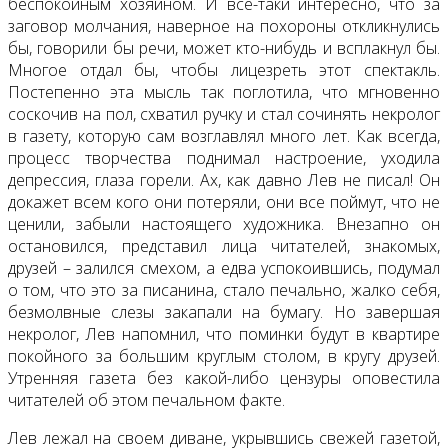
беспокойным хозяином. И все-таки интересно, что за
заговор молчания, наверное на похороны откликнулись
бы, говорили бы речи, может кто-нибудь и всплакнул бы.
Многое отдал бы, чтобы лицезреть этот спектакль.
Постепенно эта мысль так поглотила, что мгновенно
соскочив на пол, схватил ручку и стал сочинять некролог
в газету, которую сам возглавлял много лет. Как всегда,
процесс творчества поднимал настроение, уходила
депрессия, глаза горели. Ах, как давно Лев не писал! Он
докажет всем кого они потеряли, они все поймут, что не
ценили, забыли настоящего художника. Внезапно он
остановился, представил лица читателей, знакомых,
друзей – залился смехом, а едва успокоившись, подумал
о том, что это за писанина, стало печально, жалко себя,
безмолвные слезы закапали на бумагу. Но завершая
некролог, Лев напомнил, что поминки будут в квартире
покойного за большим круглым столом, в кругу друзей.
Утренняя газета без какой-либо цензуры оповестила
читателей об этом печальном факте.
Лев лежал на своем диване, укрывшись свежей газетой,