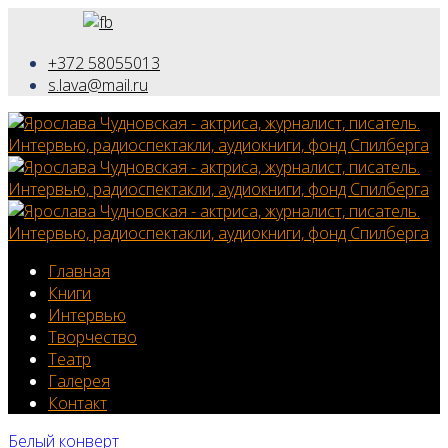
+372 58055013
s.lava@mail.ru
Главная
Книги
Интервью
Творчество
Театр
Галерея
Контакт
Белый конверт