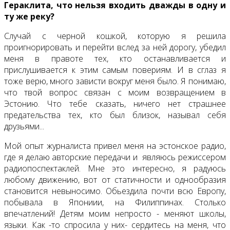
Гераклита, что нельзя входить дважды в одну и
ту же реку?
Случай с черной кошкой, которую я решила
проигнорировать и перейти вслед за ней дорогу, убедил
меня в правоте тех, кто останавливается и
прислушивается к этим самым повериям. И в сглаз я
тоже верю, много зависти вокруг меня было. Я понимаю,
что твой вопрос связан с моим возвращением в
Эстонию. Что тебе сказать, ничего нет страшнее
предательства тех, кто был близок, называл себя
друзьями...
Мой опыт журналиста привел меня на эстонское радио,
где я делаю авторские передачи и являюсь режиссером
радиопоспектаклей. Мне это интересно, я радуюсь
любому движению, вот от статичности и однообразия
становится невыносимо. Обьездила почти всю Европу,
побывала в Япониии, на Филиппинах. Столько
впечатлений! Детям моим непросто - меняют школы,
языки. Как -то спросила у них- сердитесь на меня, что