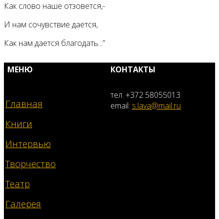
Как слово наше отзовется,-
И нам сочувствие дается,
Как нам дается благодать...”
МЕНЮ
КОНТАКТЫ
тел. +372 58055013
Главная
email:
s.lava@mail.ru
Книги
Интервью
Творчество
Театр
Галерея