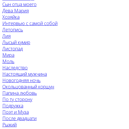
Сын отца моего
Дева Мария
Хозяйка
Интервью с самой собой
Летопись
Лия
Лысый кумир
Листопад
Мира
Моль
Наследство
Настоящий мужчина
Новогодняя ночь
Окольцованный коршун
Папина любовь
По ту сторону
Подружка
Поэт и Муза
После двадцати
Рыжий