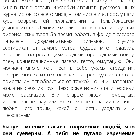
фонда “Holocaust.” (The shoah visual history foundation)
Мне выпал счастливый жребий. Двадцать русскоязычных
журналистов со всего мира, в том числе и я, прослушали
курс современной журналистики в Тель-Авивском
университете. Лекции читали профессора из лучших
американских вузов. За время работы в фонде я сделала
пятьдесят документальных фильмов, получила
сертификат от самого мэтра. Судьба мне подарила
встречи с потрясающими людьми, прошедшими войну,
плен, концетрационные лагеря, гетто, оккупацию. Они
молчали много лет, неся в себе ужасы, страдания,
потери, многих из них всю жизнь преследовал страх. Я
помогла им освободиться от тяжкой ноши и, наверное,
взяла на себя их груз. Некоторые из них стали героями
моих рассказов. Эти старые люди, немощные,
искалеченные, научили меня смотреть на мир иначе -
любить его таким, какой он есть, уродливым и
прекрасным.
Бытует мнение насчет творческих людей, что
они суеверны. А тебя не пугало изречение