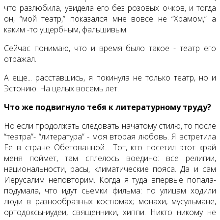
что разлюбила, увидела его без розовых очков, и тогда
он, “мой театр,” показался мне вовсе не “Храмом,” а
каким -то ущербным, фальшивым.
Сейчас понимаю, что и время было такое - театр его
отражал.
А еще... расставшись, я покинула не только театр, но и
Эстонию. На целых восемь лет.
Что же подвигнуло тебя к литературному труду?
Но если продолжать следовать начатому стилю, то после
“театра”- “литература” - моя вторая любовь. Я встретила
Ее в стране Обетованной... Тот, кто посетил этот край
меня поймет, там сплелось воедино: все религии,
национальности, расы, климатические пояса. Да и сам
Иерусалим неповторим. Когда я туда впервые попала-
подумала, что идут сьемки фильма: по улицам ходили
люди в разнообразных костюмах; монахи, мусульмане,
ортодоксы-иудеи, священники, хиппи. Никто никому не